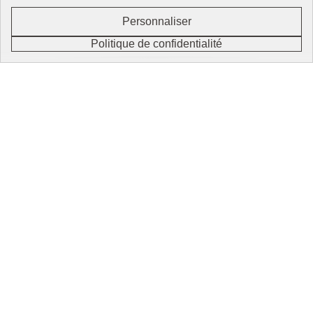
Personnaliser
Ouv
FR
EN
Politique de confidentialité
Se connecter / S'inscrire