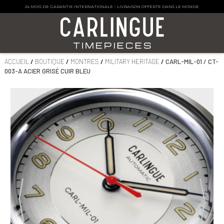
24 MOIS DE GARANTIE INTERNATIONALE – LIVRAISON OFFERTE DANS LE MONDE
ACCUEIL
/
BOUTIQUE
/
MONTRES
/
MILITARY HERITAGE
/
CARL-MIL-01 / CT-
003-A ACIER GRISÉ CUIR BLEU