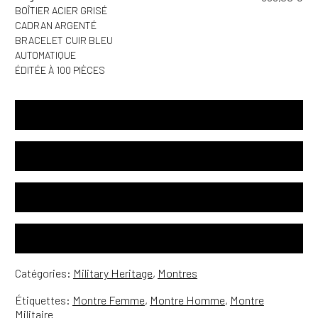
BOÎTIER ACIER GRISÉ
CADRAN ARGENTÉ
BRACELET CUIR BLEU
AUTOMATIQUE
ÉDITÉE À 100 PIÈCES
SPÉCIFICATIONS
MODE D'EMPLOI
GARANTIE INTERNATIONALE DE 24 MOIS
LIVRAISON OFFERTE PARTOUT DANS LE MONDE
Catégories:
Military Heritage
,
Montres
Étiquettes:
Montre Femme
,
Montre Homme
,
Montre
Militaire