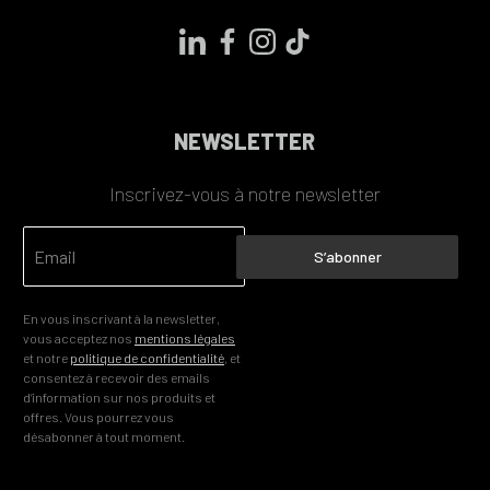
NEWSLETTER
Inscrivez-vous à notre newsletter
S’abonner
En vous inscrivant à la newsletter,
vous acceptez nos
mentions légales
et notre
politique de confidentialité
, et
consentez à recevoir des emails
d’information sur nos produits et
offres. Vous pourrez vous
désabonner à tout moment.