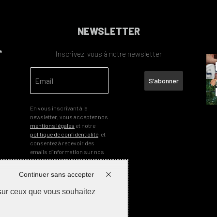
NEWSLETTER
Inscrivez-vous à notre newsletter
S’abonner
En vous inscrivant à la
newsletter, vous acceptez nos
mentions légales
et notre
politique de confidentialité
, et
consentez à recevoir des
emails d’information sur nos
produits et offres. Vous
pourrez vous désabonner à
Continuer sans accepter
tout moment.
 sur ceux que vous souhaitez