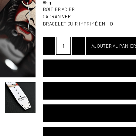
85 g
BOÎTIER ACIER
CADRAN VERT
BRACELET CUIR IMPRIMÉ EN HD
-
+
AJOUTER AU PANIER
SPÉCIFICATIONS
MODE D'EMPLOI
GARANTIE INTERNATIONALE DE 24 MOI
LIVRAISON OFFERTE PARTOUT DANS L