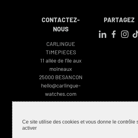
CONTACTEZ-
PARTAGEZ
NOUS
CARLINGUE
TIMEPIECES
11 allée de l’île aux
moineaux
25000
BESANCON
hello@carlingue-
watches.com
Ce site utilise des cookies et vous donne le contrôle
activer