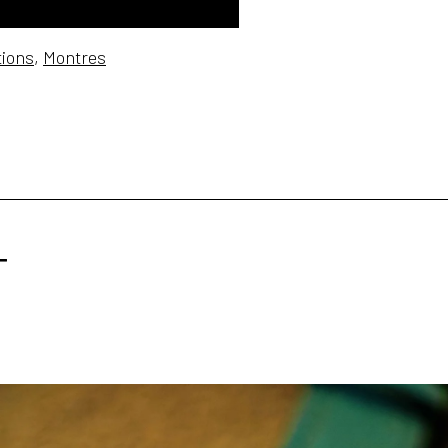
tions
,
Montres
T