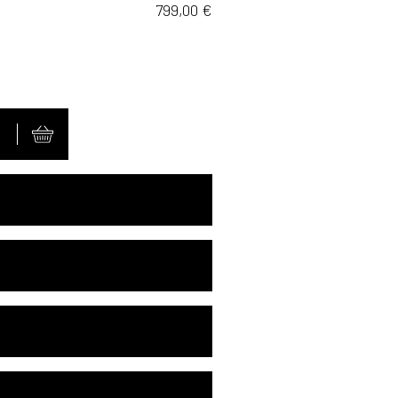
799,00
€
S
E MONDE