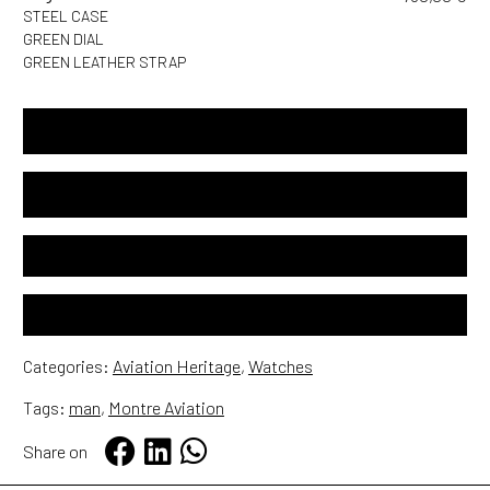
STEEL CASE
GREEN DIAL
GREEN LEATHER STRAP
SPECIFICATIONS
USER NOTICE
24 MONTHS INTERNATIONAL GUARANTEE
FREE WORLDWIDE SHIPPING
Categories:
Aviation Heritage
,
Watches
Tags:
man
,
Montre Aviation
Share on