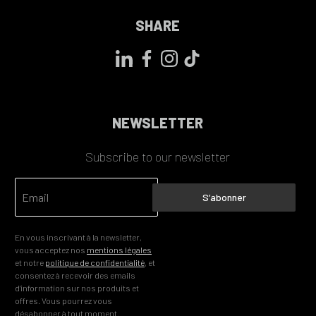
SHARE
NEWSLETTER
Subscribe to our newsletter
S’abonner
En vous inscrivant à la newsletter,
vous acceptez nos
mentions légales
et notre
politique de confidentialité
, et
consentez à recevoir des emails
d’information sur nos produits et
offres. Vous pourrez vous
désabonner à tout moment.