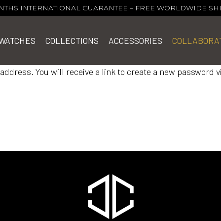
NTHS INTERNATIONAL GUARANTEE
–
FREE WORLDWIDE SH
WATCHES
COLLECTIONS
ACCESSORIES
COLLABORA
dress. You will receive a link to create a new password vi