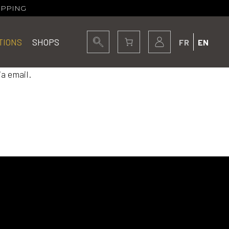
IPPING
TIONS
SHOPS
FR
EN
Login / Register
a email.